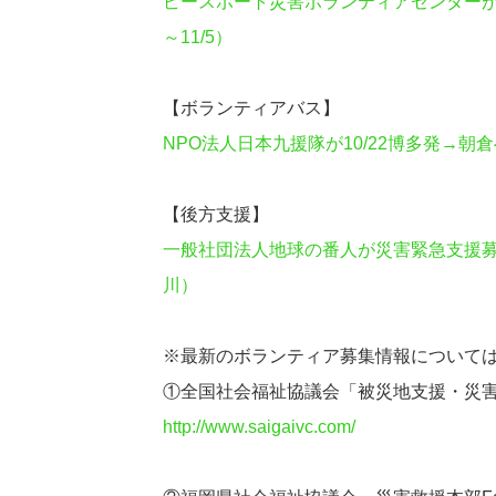
ピースボート災害ボランティアセンター
～11/5）
【ボランティアバス】
NPO法人日本九援隊が10/22博多発→
【後方支援】
一般社団法人地球の番人が災害緊急支援
川）
※最新のボランティア募集情報について
①全国社会福祉協議会「被災地支援・災
http://www.saigaivc.com/