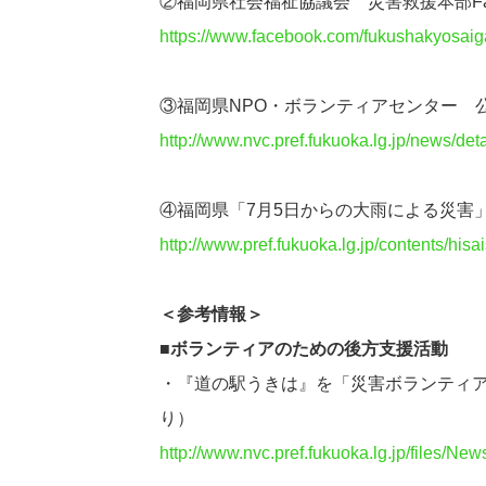
②福岡県社会福祉協議会 災害救援本部Fac
https://www.facebook.com/fukushakyosaiga
③福岡県NPO・ボランティアセンター 
http://www.nvc.pref.fukuoka.lg.jp/news/deta
④福岡県「7月5日からの大雨による災害
http://www.pref.fukuoka.lg.jp/contents/hisa
＜参考情報＞
■ボランティアのための後方支援活動
・『道の駅うきは』を「災害ボランティア
り）
http://www.nvc.pref.fukuoka.lg.jp/files/Ne