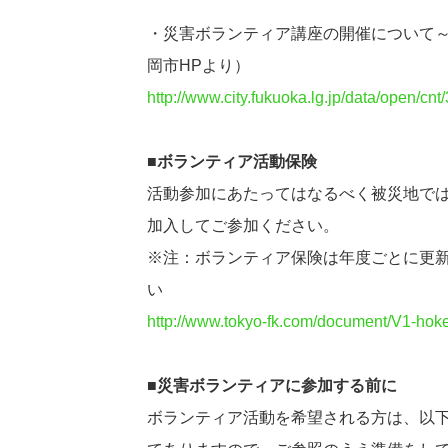
・災害ボランティア講座の開催について～
岡市HPより）
http://www.city.fukuoka.lg.jp/data/open/cn
■ボランティア活動保険
活動参加にあたってはなるべく被災地で
加入してご参加ください。
※注：ボランティア保険は年度ごとに更
い
http://www.tokyo-fk.com/document/V1-hok
■災害ボランティアに参加する前に
ボランティア活動を希望される方は、以下