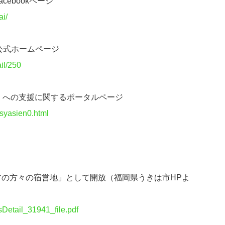
ebookページ
i/
公式ホームページ
il/250
」への支援に関するポータルページ
isyasien0.html
の方々の宿営地」として開放（福岡県うきは市HPよ
wsDetail_31941_file.pdf