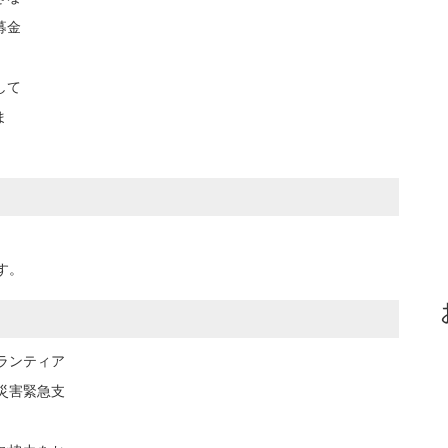
募金
して
ま
。
す。
ランティア
災害緊急支