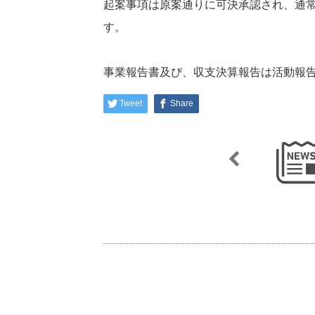
起案事項は原案通りに可決承認され、通
す。
事業報告書及び、収支決算報告は活動報
Tweet
Share