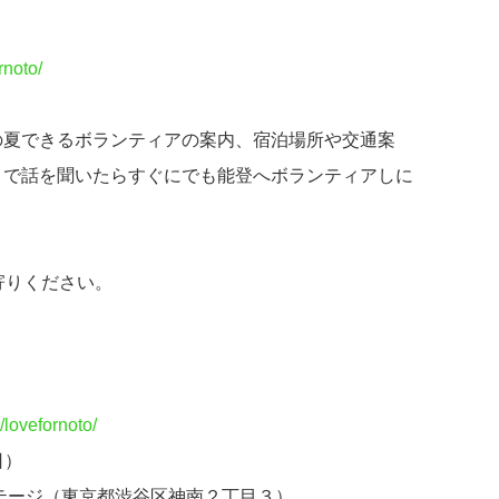
rnoto/
の夏できるボランティアの案内、宿泊場所や交通案
こで話を聞いたらすぐにでも能登へボランティアしに
。
ち寄りください。
/lovefornoto/
日）
テージ（東京都渋谷区神南２丁目３）