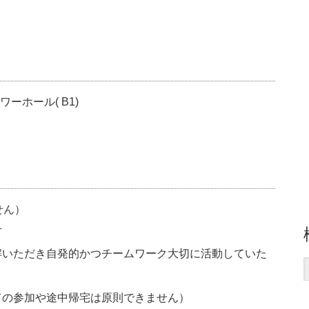
ーホール( B1)
せん）
方
解いただき自発的かつチームワーク大切に活動していた
ての参加や途中帰宅は原則できません）