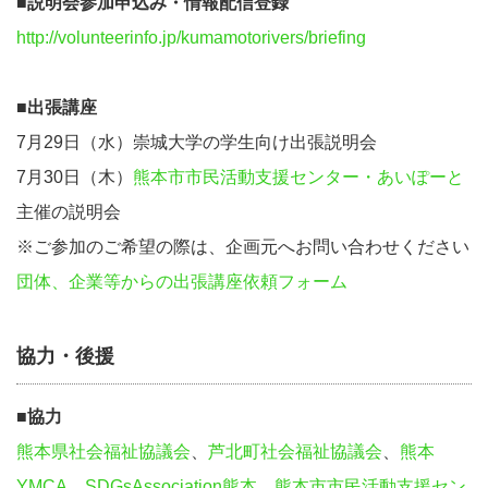
■説明会参加申込み・情報配信登録
http://volunteerinfo.jp/kumamotorivers/briefing
■出張講座
7⽉29⽇（⽔）崇城⼤学の学⽣向け出張説明会
7⽉30⽇（⽊）
熊本市市⺠活動⽀援センター・あいぽーと
主催の説明会
※ご参加のご希望の際は、企画元へお問い合わせください
団体、企業等からの出張講座依頼フォーム
協⼒・後援
■協⼒
熊本県社会福祉協議会
、
芦北町社会福祉協議会
、
熊本
YMCA
、
SDGsAssociation熊本
、
熊本市市⺠活動⽀援セン