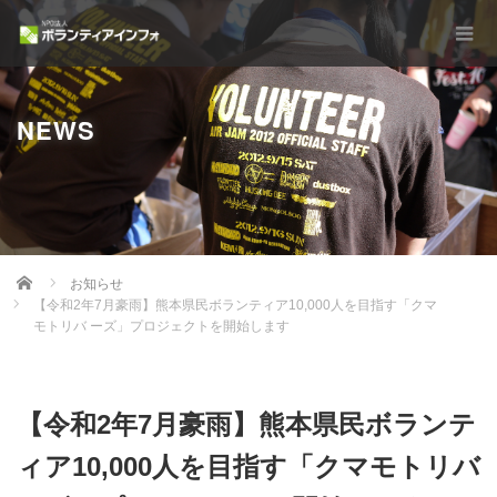
NEWS
Home
お知らせ
【令和2年7月豪雨】熊本県⺠ボランティア10,000⼈を⽬指す「クマ
モトリバ ーズ」プロジェクトを開始します
【令和2年7月豪雨】熊本県⺠ボランテ
ィア10,000⼈を⽬指す「クマモトリバ