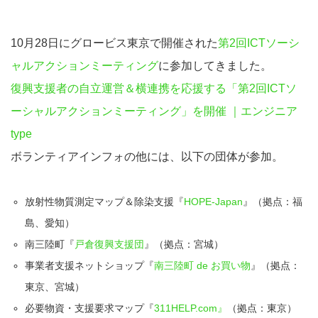
10月28日にグロービス東京で開催された
第2回ICTソーシ
ャルアクションミーティング
に参加してきました。
復興支援者の自立運営＆横連携を応援する「第2回ICTソ
ーシャルアクションミーティング」を開催 ｜エンジニア
type
ボランティアインフォの他には、以下の団体が参加。
放射性物質測定マップ＆除染支援『
HOPE-Japan
』（拠点：福
島、愛知）
南三陸町『
戸倉復興支援団
』（拠点：宮城）
事業者支援ネットショップ『
南三陸町 de お買い物
』（拠点：
東京、宮城）
必要物資・支援要求マップ『
311HELP.com』
（拠点：東京）