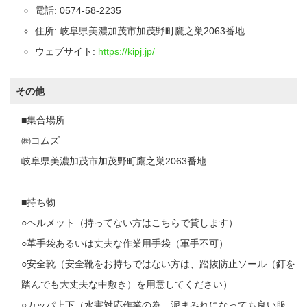
電話: 0574-58-2235
住所: 岐阜県美濃加茂市加茂野町鷹之巣2063番地
ウェブサイト:
https://kipj.jp/
その他
■集合場所
㈱コムズ
岐阜県美濃加茂市加茂野町鷹之巣2063番地
■持ち物
○ヘルメット（持ってない方はこちらで貸します）
○革手袋あるいは丈夫な作業用手袋（軍手不可）
○安全靴（安全靴をお持ちではない方は、踏抜防止ソール（釘を
踏んでも大丈夫な中敷き）を用意してください）
○カッパ上下（水害対応作業の為、泥まみれになっても良い服