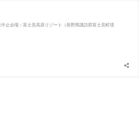
決行/荒天中止会場：富士見高原リゾート（長野県諏訪郡富士見町境