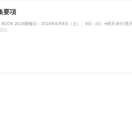
募集要項
MP BOOK 2024開催日：2024年6月8日（土）、9日（日）※雨天
THE
読む
CAMP
BOOK
2024
ボ
ラ
ン
テ
ィ
ア
募
集
要
項